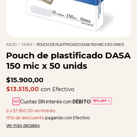
INICIO
/
TAPAS
/
POUCH DE PLASTIFICADO DASA 150 MIC X 50 UNIDS
Pouch de plastificado DASA
150 mic x 50 unids
$15.900,00
$13.515,00
con
Efectivo
Cuotas SIN interés con
DÉBITO
2
x
$7.950,00
sin interés
15% de descuento
pagando con Efectivo
Ver más detalles