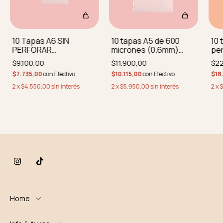
10 Tapas A6 SIN
10 tapas A5 de 600
10 
PERFORAR
micrones (0.6mm)
per
REDONDEADAS
PERFORADAS Y
re
$9.100,00
$11.900,00
$22
REDONDEADAS
$7.735,00
con
Efectivo
$10.115,00
con
Efectivo
$18
2
x
$4.550,00
sin interés
2
x
$5.950,00
sin interés
2
x
$
Home