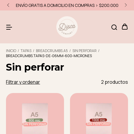
ENVÍO GRATIS A DOMICILIO EN COMPRAS > $200.000
INICIO
/
TAPAS
/
BREADCRUMBS.A5
/
SIN PERFORAR
/
BREADCRUMBS.TAPAS-DE-06MM-600-MICRONES
Sin perforar
Filtrar y ordenar
2 productos