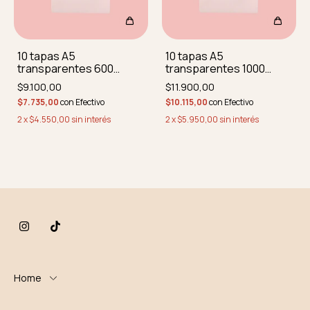
10 tapas A5
10 tapas A5
transparentes 600
transparentes 1000
micrones (0.6 mm)
micrones (1 mm)
$9.100,00
$11.900,00
REDONDEADAS SIN
REDONDEADAS SIN
$7.735,00
con
Efectivo
$10.115,00
con
Efectivo
PERFORAR
PERFORAR
2
x
$4.550,00
sin interés
2
x
$5.950,00
sin interés
Home