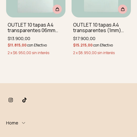
OUTLET 10 tapas A4
OUTLET 10 tapas A4
transparentes 06mm
transparentes (1mm)
CON MINI
CON MINI
$13.900,00
$17.900,00
IMPERFECCIONES
IMPERFECCIONES SIN
$11.815,00
con
Efectivo
$15.215,00
con
Efectivo
REDOND SIN PERF
PERFORAR
2
x
$6.950,00
sin interés
2
x
$8.950,00
sin interés
Home