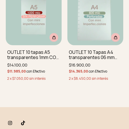
OUTLET 10 tapas A5
OUTLET 10 Tapas A4
transparentes 1mm CON
transparentes 06 mm
MINI IMPERFEC
CON MINI IMPERF
$14.100,00
$16.900,00
PERFORADAS Y REDON
perforadas y redond
$11.985,00
con
Efectivo
$14.365,00
con
Efectivo
2
x
$7.050,00
sin interés
2
x
$8.450,00
sin interés