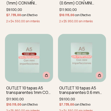
(1mm) CON MINI
(0.6mm) CON MINI
IMPERFECCIONES
IMPERFECCIONES
$9.100,00
$11.900,00
perforadas y
perforadas y
$7.735,00
con
Efectivo
$10.115,00
con
Efectivo
redondeadas
redondeadas
2
x
$4.550,00
sin interés
2
x
$5.950,00
sin interés
OUTLET 10 tapas A5
OUTLET 10 tapas A5
transparentes 1mm CON
transparentes 0.6 mm
MINI IMPERFEC
CON MINI IMPERF
$11.900,00
$9.100,00
REDONDEADAS sin
REDONDEADAS SIN
$10.115,00
con
Efectivo
$7.735,00
con
Efectivo
perforar
PERFORAR
2
x
$5.950,00
sin interés
2
x
$4.550,00
sin interés