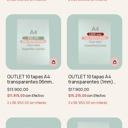
OUTLET 10 tapas A4
OUTLET 10 tapas A4
transparentes 06mm
transparentes (1mm)
CON MINI
CON MINI
$13.900,00
$17.900,00
IMPERFECCIONES
IMPERFECCIONES SIN
$11.815,00
con
Efectivo
$15.215,00
con
Efectivo
REDOND SIN PERF
PERFORAR
2
x
$6.950,00
sin interés
2
x
$8.950,00
sin interés