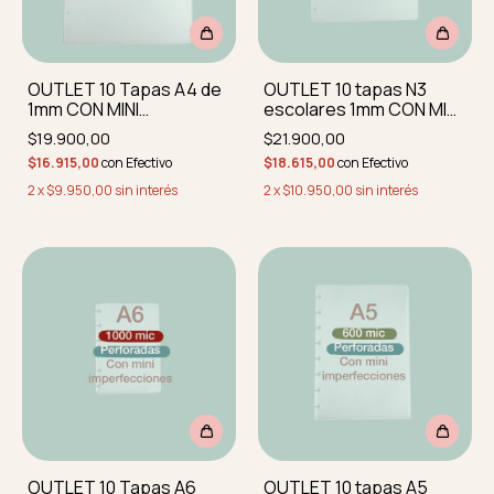
OUTLET 10 Tapas A4 de
OUTLET 10 tapas N3
1mm CON MINI
escolares 1mm CON MINI
IMPERFECCIONES
IMPERFECCIONES
$19.900,00
$21.900,00
perforadas y
perforadas
$16.915,00
con
Efectivo
$18.615,00
con
Efectivo
redondeadas
2
x
$9.950,00
sin interés
2
x
$10.950,00
sin interés
OUTLET 10 Tapas A6
OUTLET 10 tapas A5