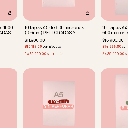
s 1000
10 tapas A5 de 600 micrones
10 Tapas A4
ADAS Y
(0.6mm) PERFORADAS Y
600 microne
REDONDEADAS
PERFORADA
$11.900,00
$16.900,00
$10.115,00
con
Efectivo
$14.365,00
con
2
x
$5.950,00
sin interés
2
x
$8.450,00
si