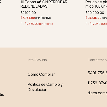
3
10 Tapas A6 SIN PERFORAR
Pouch de pl
REDONDEADAS
mic x 100 un
$9.100,00
$29.900,00
$7.735,00
con
Efectivo
$25.415,00
con
2
x
$4.550,00
sin interés
2
x
$14.950,00
s
Info & Ayuda
Contactáno
549117361
Cómo Comprar
117361874
Política de Cambio y
Devolución
disca.com
tis