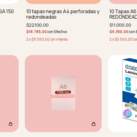
SA 150
10 tapas negras A4 perforadas y
10 Tapas A
redondeadas
REDONDEA
$22.100,00
$11.000,00
$18.785,00
con
Efectivo
$9.350,00
con
2
x
$11.050,00
sin interés
2
x
$5.500,00
si