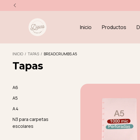
Inicio
Productos
D
INICIO
/
TAPAS
/
BREADCRUMBS.A5
Tapas
A6
A5
A4
N3 para carpetas
escolares