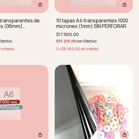
 transparentes de
10 tapas A4 transparentes 1000
es (06mm)
micrones (1mm) SIN PERFORAR
AS SIN PERFORAR
$17.900,00
Efectivo
$15.215,00
con
Efectivo
n interés
2
x
$8.950,00
sin interés