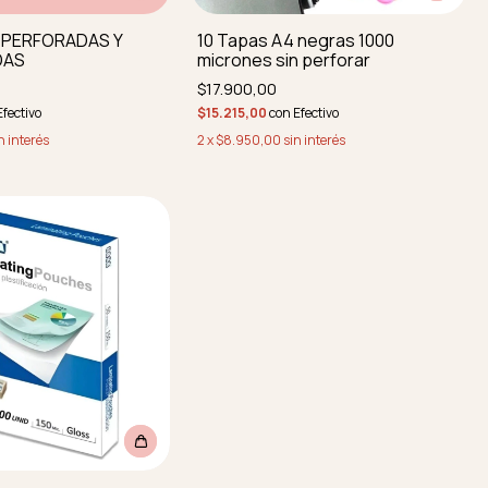
6 PERFORADAS Y
10 Tapas A4 negras 1000
DAS
micrones sin perforar
$17.900,00
Efectivo
$15.215,00
con
Efectivo
n interés
2
x
$8.950,00
sin interés