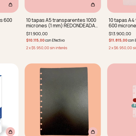
es 600
10 tapas A5 transparentes 1000
10 tapas A4
micrones (1 mm) REDONDEADAS
600 micron
ORAR
SIN PERFORAR
REDONDEAD
$11.900,00
$13.900,00
$10.115,00
con
Efectivo
$11.815,00
con
2
x
$5.950,00
sin interés
2
x
$6.950,00
si