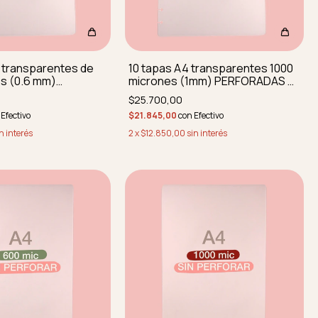
 transparentes de
10 tapas A4 transparentes 1000
s (0.6 mm)
micrones (1mm) PERFORADAS Y
S Y REDONDEADAS
REDONDEADAS
$25.700,00
Efectivo
$21.845,00
con
Efectivo
n interés
2
x
$12.850,00
sin interés