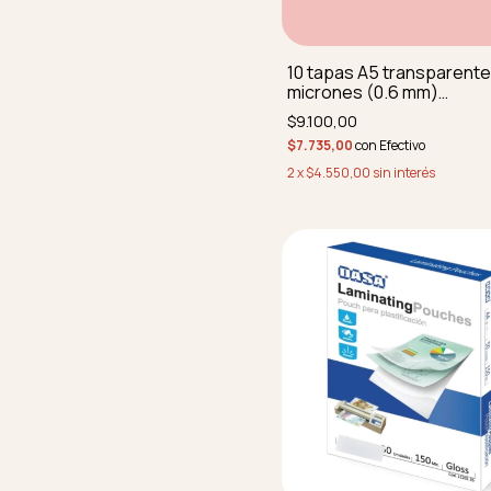
10 tapas A5 transparent
micrones (0.6 mm)
REDONDEADAS SIN PERF
$9.100,00
$7.735,00
con
Efectivo
2
x
$4.550,00
sin interés