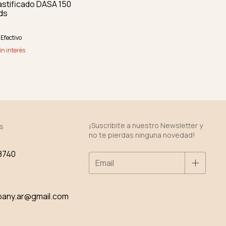
astificado DASA 150
ids
Efectivo
in interés
¡Suscribite a nuestro Newsletter y
s
no te pierdas ninguna novedad!
8740
0
pany.ar@gmail.com