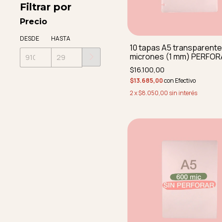
Filtrar por
Precio
DESDE
HASTA
10 tapas A5 transparente
micrones (1 mm) PERFOR
REDONDEADAS
$16.100,00
$13.685,00
con
Efectivo
2
x
$8.050,00
sin interés