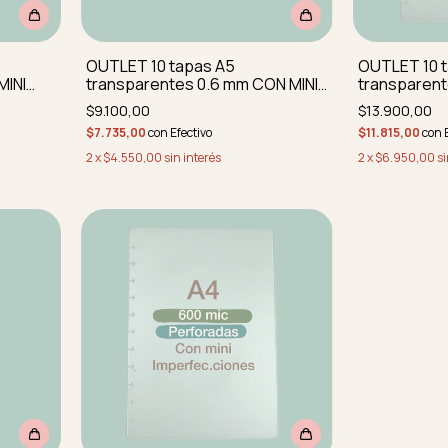
OUTLET 10 tapas A5
OUTLET 10 
MINI
transparentes 0.6 mm CON MINI
transparen
 sin
IMPERF REDONDEADAS SIN
IMPERFECCI
$9.100,00
$13.900,00
PERFORAR
PERF
$7.735,00
con
Efectivo
$11.815,00
con
2
x
$4.550,00
sin interés
2
x
$6.950,00
si