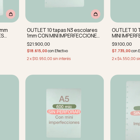
 1mm
OUTLET 10 tapas N3 escolares
OUTLET 10 
ES
1mm CON MINI IMPERFECCIONES
MINI IMPER
as
perforadas
perforadas 
$21.900,00
$9.100,00
$18.615,00
con
Efectivo
$7.735,00
con
E
2
x
$10.950,00
sin interés
2
x
$4.550,00
si