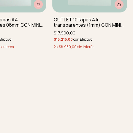
tapas A4
OUTLET 10 tapas A4
tes 06mm CON MINI
transparentes (1mm) CON MINI
ONES REDOND SIN
IMPERFECCIONES SIN PERFORAR
$17.900,00
Efectivo
$15.215,00
con
Efectivo
n interés
2
x
$8.950,00
sin interés