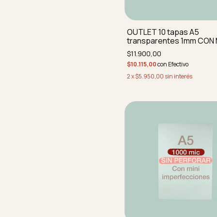
OUTLET 10 tapas A5
transparentes 1mm CON 
IMPERFEC REDONDEADAS
$11.900,00
perforar
$10.115,00
con
Efectivo
2
x
$5.950,00
sin interés