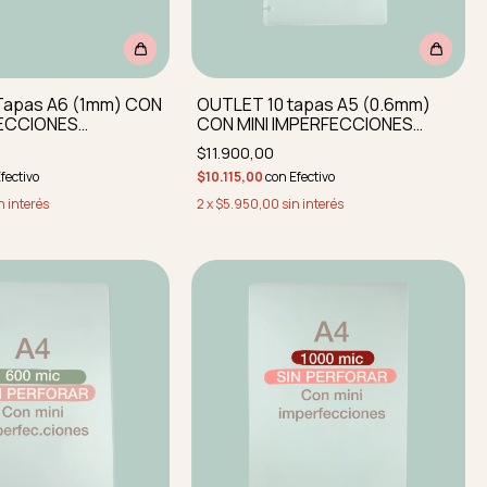
Tapas A6 (1mm) CON
OUTLET 10 tapas A5 (0.6mm)
FECCIONES
CON MINI IMPERFECCIONES
y redondeadas
perforadas y redondeadas
$11.900,00
fectivo
$10.115,00
con
Efectivo
n interés
2
x
$5.950,00
sin interés