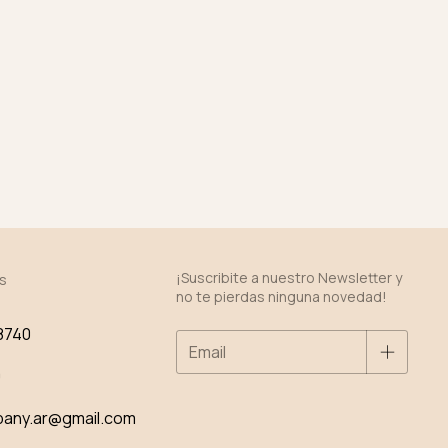
¡Suscribite a nuestro Newsletter y
s
no te pierdas ninguna novedad!
8740
0
pany.ar@gmail.com