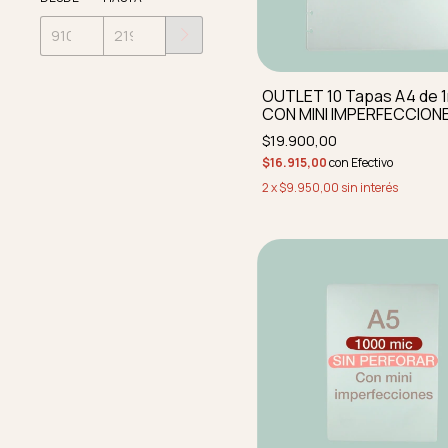
OUTLET 10 Tapas A4 de
CON MINI IMPERFECCION
perforadas y redondead
$19.900,00
$16.915,00
con
Efectivo
2
x
$9.950,00
sin interés