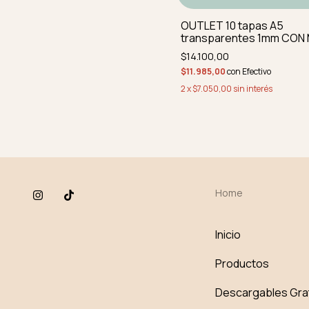
OUTLET 10 tapas A5
transparentes 1mm CON 
IMPERFEC PERFORADAS 
$14.100,00
REDON
$11.985,00
con
Efectivo
2
x
$7.050,00
sin interés
Home
Inicio
Productos
Descargables Gra