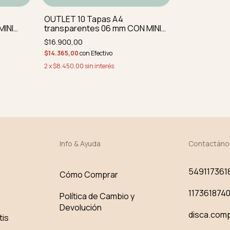
OUTLET 10 Tapas A4
MINI
transparentes 06 mm CON MINI
Y
IMPERF perforadas y redond
$16.900,00
$14.365,00
con
Efectivo
2
x
$8.450,00
sin interés
Info & Ayuda
Contactáno
549117361
Cómo Comprar
117361874
Política de Cambio y
Devolución
disca.com
tis