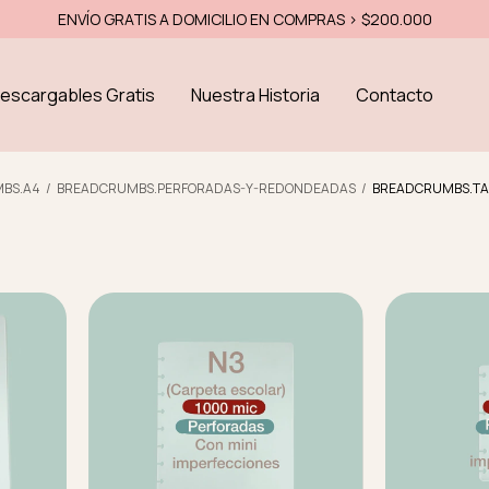
15% OFF EFECTIVO - 10% OFF TRANSFERENCIA
escargables Gratis
Nuestra Historia
Contacto
BS.A4
/
BREADCRUMBS.PERFORADAS-Y-REDONDEADAS
/
BREADCRUMBS.TA