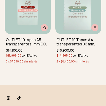
OUTLET 10 tapas A5
OUTLET 10 Tapas A4
transparentes 1mm CON
transparentes 06 mm
MINI IMPERFEC
CON MINI IMPERF
$14.100,00
$16.900,00
PERFORADAS Y REDON
perforadas y redond
$11.985,00
con
Efectivo
$14.365,00
con
Efectivo
2
x
$7.050,00
sin interés
2
x
$8.450,00
sin interés