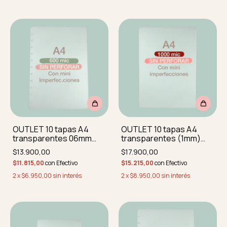
OUTLET 10 tapas A4
OUTLET 10 tapas A4
transparentes 06mm
transparentes (1mm)
CON MINI
CON MINI
$13.900,00
$17.900,00
IMPERFECCIONES
IMPERFECCIONES SIN
$11.815,00
con
Efectivo
$15.215,00
con
Efectivo
REDOND SIN PERF
PERFORAR
2
x
$6.950,00
sin interés
2
x
$8.950,00
sin interés