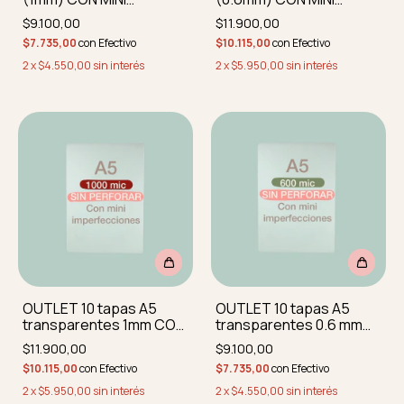
IMPERFECCIONES
IMPERFECCIONES
$9.100,00
$11.900,00
perforadas y
perforadas y
$7.735,00
con
Efectivo
$10.115,00
con
Efectivo
redondeadas
redondeadas
2
x
$4.550,00
sin interés
2
x
$5.950,00
sin interés
OUTLET 10 tapas A5
OUTLET 10 tapas A5
transparentes 1mm CON
transparentes 0.6 mm
MINI IMPERFEC
CON MINI IMPERF
$11.900,00
$9.100,00
REDONDEADAS sin
REDONDEADAS SIN
$10.115,00
con
Efectivo
$7.735,00
con
Efectivo
perforar
PERFORAR
2
x
$5.950,00
sin interés
2
x
$4.550,00
sin interés