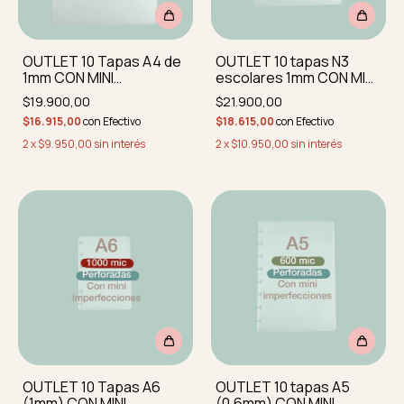
OUTLET 10 Tapas A4 de
OUTLET 10 tapas N3
1mm CON MINI
escolares 1mm CON MINI
IMPERFECCIONES
IMPERFECCIONES
$19.900,00
$21.900,00
perforadas y
perforadas
$16.915,00
con
Efectivo
$18.615,00
con
Efectivo
redondeadas
2
x
$9.950,00
sin interés
2
x
$10.950,00
sin interés
OUTLET 10 Tapas A6
OUTLET 10 tapas A5
(1mm) CON MINI
(0.6mm) CON MINI